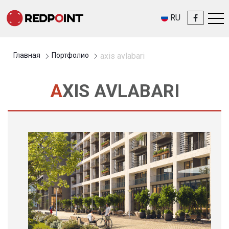
RU
Главная
Портфолио
axis avlabari
AXIS AVLABARI