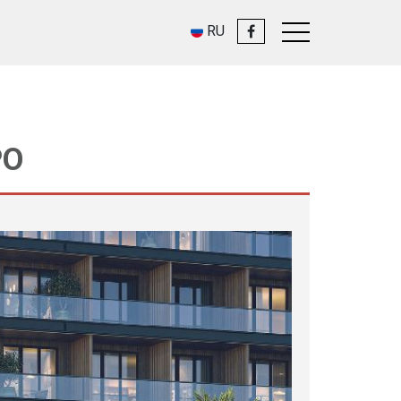
RU
PO