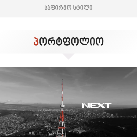
ᲡᲐᲤᲘᲠᲛᲝ ᲡᲢᲘᲚᲘ
ᲞᲝᲠᲢᲤᲝᲚᲘᲝ