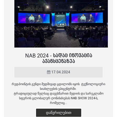
NAB 2024 - ᲡᲐᲓᲐᲪ ᲘᲜᲝᲕᲐᲪᲘᲐ
ᲐᲕᲐᲜᲡᲪᲔᲜᲐᲖᲔᲐ
17.04.2024
რედპოინტის გუნდი მუდმივად ცდილობს იყოს ტექნოლოგიური
სიახლეების ეპიცენტრში.
ტრადიციულად წელსაც დავესწარით მედიის და სარეკლამო
სფეროს გლობალურ ღონისძიებას NAB SHOW 2024-ს,
რომელიც...
ᲓᲐᲬᲕᲠᲘᲚᲔᲑᲘᲗ