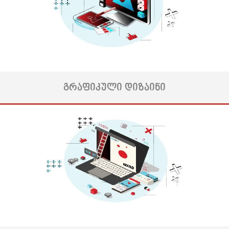
ძლიერი ინდეტობა და შესაბამისად არც მომხმარებელი სწყალობს,
მაშინ თქვენ ამისთვის ბრენდინგი დაგჭირდება.
ლოგო, ტიპოგრაფია, მთავარი და დამხმარე ფერები, ეს ის
მნიშვნელოვანი ელემენტებია, რაც თქვენს ბრენდს სჭირდება ბაზარზე
მყადრად და წარმატებულად პოზიციონირებისთვის.
ბრენდის ვიზუალის მეშვეობით, ადვილს გახდით ...
მეტის ნახვა
ᲒᲠᲐᲤᲘᲙᲣᲚᲘ ᲓᲘᲖᲐᲘᲜᲘ