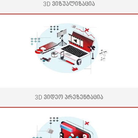
3D ᲕᲘᲖᲣᲐᲚᲘᲖᲐᲪᲘᲐ
ჩვენი მისიაა თქვენი ბიზნესის გაძლიერება ციფრული სამყაროს
დასაპყრობად. ჩვენ სპეციალიზირებულნი ვართ შევიმუშავოთ
თქვენთვის ვიზუალურად მიმზიდველი შინაარსი და სტრატეგია,
რომელიც ხელს უწყობს ჩართულობას, გაზრდის ვებსაიტის მუშაობას
და მაქსიმალურ ROI-ს თქვენი სარეკლამო კამპანიებისთვის.
ჩვენი ნიჭიერი დიზაინერების გუნდი შექმნისვიზუალებს თქვენთვის,
მათ შორის ლოგოებს, ბროშურებს, ბანერებს, ინფოგრაფიკას,
ბეჭდურ თუ და ციფრულ რეკლამებს. ჩვენ ვუზრუნველვყოფთ, რომ ...
მეტის ნახვა
3D ᲕᲘᲓᲔᲝ ᲞᲠᲔᲖᲔᲜᲢᲐᲪᲘᲐ
ადამიანების გადაწყვეტილებების 90%-ს ბრენდის დიზაინი
განაპირობებს.
თუკი არ გსურთ იყო კიდევ ერთი რიგითი ბრენდი, რომელსაც არ აქვს