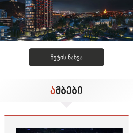
ᲛᲔᲢᲘᲡ ᲜᲐᲮᲕᲐ
ᲐᲛᲑᲔᲑᲘ