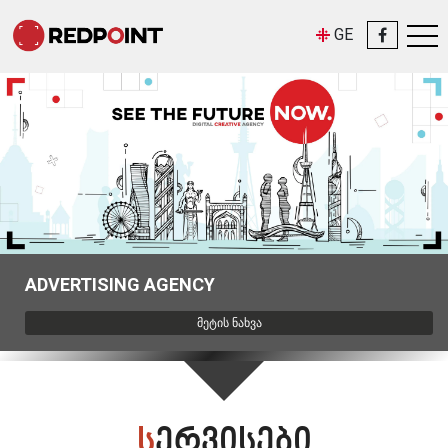
GE
რედპოინტი ეხმარება ადამიანებს და კომპანიებს, რომლებსაც აქვთ
სურვილი შექმნან საუკეთესო ვიდეო რეკლამა, თუმცა არ იციან საიდან
დაიწყონ ისეთი პროდუქტის შექმნა, რომელიც იქნება ეფექტური,
ყურადღების მიმქცევი და გულების მომგები.
ADVERTISING AGENCY
რედპოინტი ინდივიდუალური მიდგომით, მუშაობს თითოეული ასეთი
ᲛᲔᲢᲘᲡ ᲜᲐᲮᲕᲐ
ვიდეოს შექმნაზე და ეს პროცესი ასე გამოიყურება: კონცეფცია,
სცენარი, კადრირება, რეჟისურა, გადაღება, რედაქტირება, პოსტ-
პროდაქშენი და ფერების კორექცია.
მაღალ ...
ᲡᲔᲠᲕᲘᲡᲔᲑᲘ
მეტის ნახვა