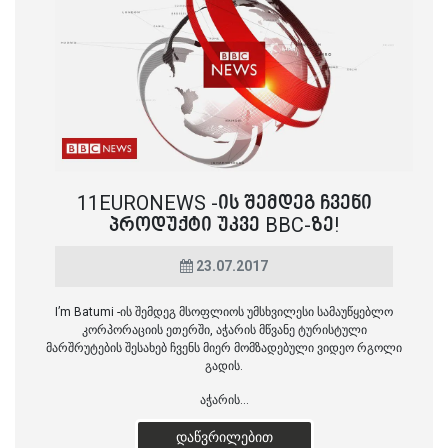
11EURONEWS -ᲘᲡ ᲨᲔᲛᲓᲔᲒ ᲩᲕᲔᲜᲘ
ᲞᲠᲝᲓᲣᲥᲢᲘ ᲣᲙᲕᲔ BBC-ᲖᲔ!
23.07.2017
I’m Batumi -ის შემდეგ მსოფლიოს უმსხვილესი სამაუწყებლო
კორპორაციის ეთერში, აჭარის მწვანე ტურისტული
მარშრუტების შესახებ ჩვენს მიერ მომზადებული ვიდეო რგოლი
გადის.
აჭარის...
ᲓᲐᲬᲕᲠᲘᲚᲔᲑᲘᲗ