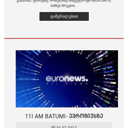
გამართა. ფორუმზე, რომელშიც მიწვეული იყო REDPOINT-ი,
ბიზნეს წრეების...
ᲓᲐᲬᲕᲠᲘᲚᲔᲑᲘᲗ
11I AM BATUMI- ᲔᲕᲠᲝᲜᲘᲣᲡᲖᲔ