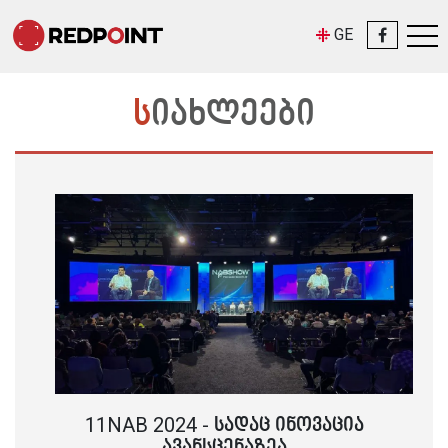
GE
ᲡᲘᲐᲮᲚᲔᲔᲑᲘ
11NAB 2024 - ᲡᲐᲓᲐᲪ ᲘᲜᲝᲕᲐᲪᲘᲐ
ᲐᲕᲐᲜᲡᲪᲔᲜᲐᲖᲔᲐ