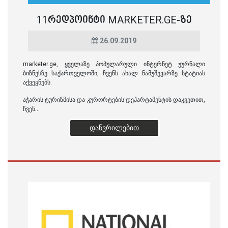
11ᲠᲔᲓᲞᲝᲘᲜᲢᲘ MARKETER.GE-ᲖᲔ
26.09.2019
marketer.ge, ყველაზე პოპულარული ინტერნეტ ჟურნალი
ბიზნესზე საქართველოში, ჩვენს ახალ ნამუშევარზე სტატიას
აქვეყნებს.
აჭარის ტურიზმისა და კურორტების დეპარტამენტის დაკვეთით,
ჩვენ...
ᲓᲐᲬᲕᲠᲘᲚᲔᲑᲘᲗ