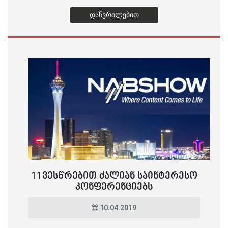
ᲓᲐᲬᲕᲠᲘᲚᲔᲑᲘᲗ
11ᲕᲔᲡᲬᲠᲔᲑᲘᲗ ᲫᲐᲚᲘᲐᲜ ᲡᲐᲘᲜᲢᲔᲠᲔᲡᲝ
ᲙᲝᲜᲤᲔᲠᲔᲜᲪᲘᲔᲑᲡ
10.04.2019