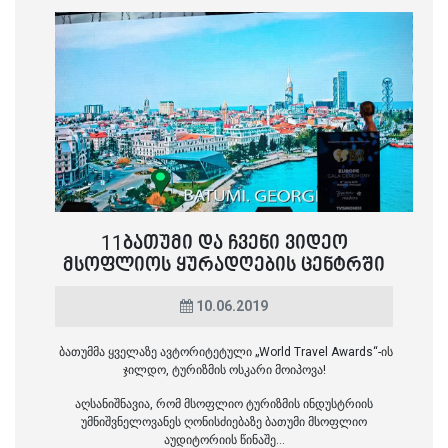
11ᲑᲐᲗᲣᲛᲘ ᲓᲐ ᲩᲕᲔᲜᲘ ᲕᲘᲓᲔᲝ
ᲛᲡᲝᲤᲚᲘᲝᲡ ᲧᲣᲠᲐᲓᲦᲔᲑᲘᲡ ᲪᲔᲜᲢᲠᲨᲘ
10.06.2019
ბათუმმა ყველაზე ავტორიტეტული „World Travel Awards“-ის
ჯილდო, ტურიზმის ოსკარი მოიპოვა!
აღსანიშნავია, რომ მსოფლიო ტურიზმის ინდუსტრიის
უმნიშვნელოვანეს ღონისძიებაზე ბათუმი მსოფლიო
აუდიტორიის წინაშე...