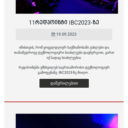
11ᲠᲔᲓᲞᲝᲘᲜᲢᲘ IBC2023-ᲖᲔ
19.09.2023
იმისთვის, რომ ყოველდღიურ საქმიანობაში უახლესი და
თანამედროვე ტექნოლოგიური სიახლეები დავნერგოთ, ვართ
იქ სადაც სიახლეებია.
რედპოინტმა უმსხვილეს საერთაშორისო ტექნოლოგიურ
გამოფენაზე: IBC2023-ზე მიიღო...
ᲓᲐᲬᲕᲠᲘᲚᲔᲑᲘᲗ