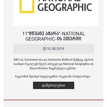
11"ᲛᲬᲕᲐᲜᲔ ᲐᲭᲐᲠᲐ"-NATIONAL
GEOGRAPHIC-ᲘᲡ ᲔᲗᲔᲠᲨᲘ
15.08.2019
BBC-ის, Euronews-ისა და Deutsche Welle-ის შემდეგ აჭარის
საიმიჯო რგოლებს წელს პირველად National Geographic-ის
მილიონობით მაყურებელი ეცნობა.
რეგიონის შესახებ სატელევიზიო რეკლამა პოპულარულ...
ᲓᲐᲬᲕᲠᲘᲚᲔᲑᲘᲗ