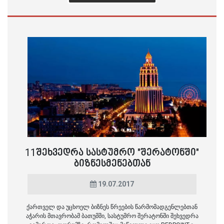
11ᲨᲔᲮᲕᲔᲓᲠᲐ ᲡᲐᲡᲢᲣᲛᲠᲝ "ᲨᲔᲠᲐᲢᲝᲜᲨᲘ"
ᲑᲘᲖᲜᲔᲡᲛᲔᲜᲔᲑᲗᲐᲜ
19.07.2017
ქართველ და უცხოელ ბიზნეს წრეების წარმომადგენლებთან
აჭარის მთავრობამ ბათუმში, სასტუმრო შერატონში შეხვედრა