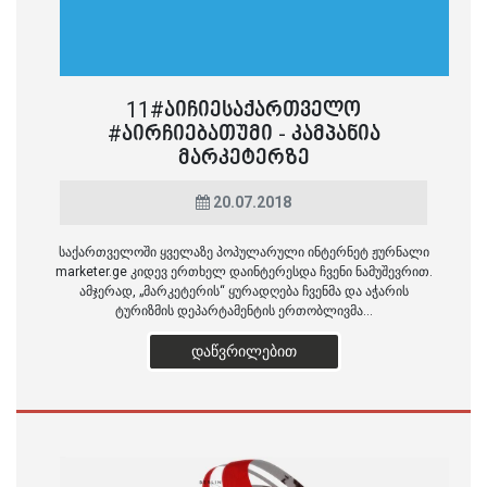
11#ᲐᲘᲩᲘᲔᲡᲐᲥᲐᲠᲗᲕᲔᲚᲝ
#ᲐᲘᲠᲩᲘᲔᲑᲐᲗᲣᲛᲘ - ᲙᲐᲛᲞᲐᲜᲘᲐ
ᲛᲐᲠᲙᲔᲢᲔᲠᲖᲔ
20.07.2018
საქართველოში ყველაზე პოპულარული ინტერნეტ ჟურნალი
marketer.ge კიდევ ერთხელ დაინტერესდა ჩვენი ნამუშევრით.
ამჯერად, „მარკეტერის“ ყურადღება ჩვენმა და აჭარის
ტურიზმის დეპარტამენტის ერთობლივმა...
ᲓᲐᲬᲕᲠᲘᲚᲔᲑᲘᲗ