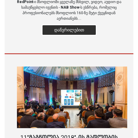
RedPoint
-ი მსოფლიოში ყველაზე მსხვილ, ვიდეო, აუდიო და
სამაუწყებლო ივენთს -
NAB Show
-ს ესწრება, რომელიც
პროფესიონალებს მსოფლიოს 160-ზე მეტი ქვეყნიდან
აერთიანებს....
ᲓᲐᲬᲕᲠᲘᲚᲔᲑᲘᲗ
11"ᲛᲐᲒᲜᲝᲚᲘᲐ 2018"-ᲘᲡ ᲛᲐᲓᲚᲝᲑᲘᲡ