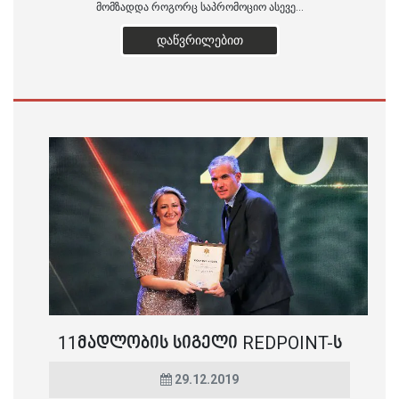
მომზადდა როგორც საპრომოციო ასევე...
ᲓᲐᲬᲕᲠᲘᲚᲔᲑᲘᲗ
11ᲛᲐᲓᲚᲝᲑᲘᲡ ᲡᲘᲒᲔᲚᲘ REDPOINT-Ს
29.12.2019